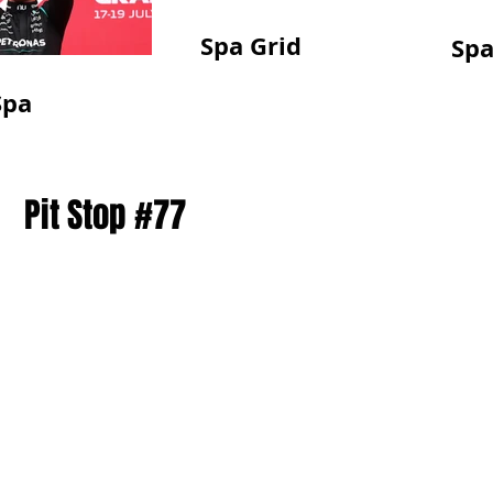
Spa Grid
Spa
Spa
Pit Stop #77