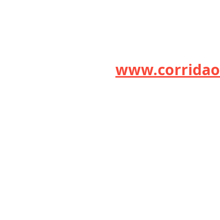
www.corridao
CORRIDAONLINE
Redação: Brasil - 2000 - 2017; Portugal
© Copyright 1993-2017 - Jornal PIT S
corridaonl
© Copyright Desde 2000
-
Redação: Porto, PORTUGAL
Jornalista Responsável: Paulo Torino
Colaboração: Patricia Weber