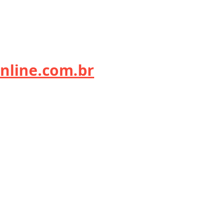
nline.com.br
 - 2017 - 2019; Itália - 2020 - 2021; Portugal - 2022 - 2026
TOP
ine
p
roduzido na Europa a partir de 30/11/2017