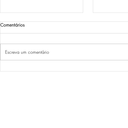
Comentários
Um desejo
Escreva um comentário
Uma visão inesquecível