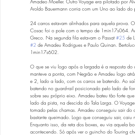
Amadeo Moeller. Outro Voyage era pilotado por Álva
Aroldo Bauermann corria com um Uno ao lado do pau
24 carros estavam alinhados para aquela prova. O
Cosac foi o pole com o tempo de 1min17s064. Ao 
Greco. Na segunda fila estavam o Passat 
#25
 de 
#2
 de Amadeu Rodrigues e Paulo Quinan. Bertoluc
1min17s602.
O que se viu logo após a largada é a resposta do 
manteve a ponta, com Negrão e Amadeu logo atrás. E
e 2, lado a lado, com os carros se batendo. Ao saí
batendo no guard-rail posicionado pelo lado de for
sobre seu próprio eixo. Amadeu bateu tão forte que
lado da pista, na descida do Tala Larga. O Voyage
tomado pelas chamas. Amadeu conseguiu sair do ca
bastante queimado. Logo que conseguiu sair, cai
Enquanto isso, da reta dos boxes, eu via aquela b
acontecendo. Só após ver o guincho do Touring ch