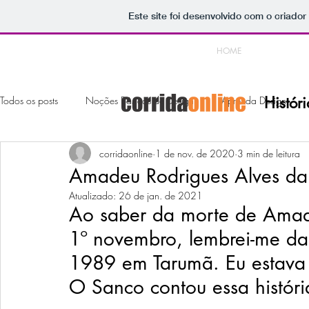
Este site foi desenvolvido com o criador
HOME
Histór
Todos os posts
Noções Básicas de Design
Aprenda Design
corridaonline
1 de nov. de 2020
3 min de leitura
Amadeu Rodrigues Alves da
Atualizado:
26 de jan. de 2021
Ao saber da morte de Amad
1º novembro, lembrei-me daq
1989 em Tarumã. Eu estava n
O Sanco contou essa históri